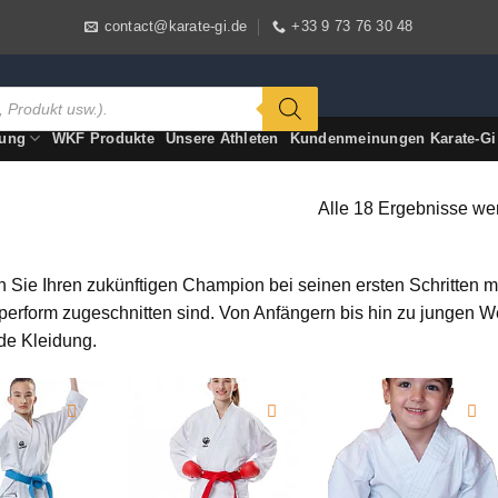
contact@karate-gi.de
+33 9 73 76 30 48
tung
WKF Produkte
Unsere Athleten
Kundenmeinungen Karate-Gi
Alle 18 Ergebnisse we
n Sie Ihren zukünftigen Champion bei seinen ersten Schritten m
rperform zugeschnitten sind. Von Anfängern bis hin zu jungen Wet
e Kleidung.