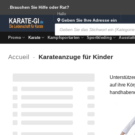
Zum
Brauchen Sie Hilfe oder Rat?
.
Inhalt
Hallo
springen
Geben Sie Ihre Adresse ein
Products
search
Promo
Karate
Kampfsportarten
Sportkleding
Ausstat
Accueil
-
Karateanzuge für Kinder
Unterstütze
auf ihre Kö
handhabend