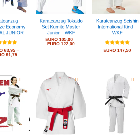
ateanzug
Karateanzug Tokaido
Karateanzug Seishin
ze Economy
Set Kumite Master
International Kind –
AL JUNIOR
Junior – WKF
WKF
EURO
105,00
–
Preisspanne:
EURO
122,00
EURO 105,00
ertet
Bewertet
O
63,95
–
EURO
147,50
bis
Preisspanne:
t
RO
5
von
91,75
mit
5
von
EURO 122,00
EURO 63,95
5
bis
EURO 91,75