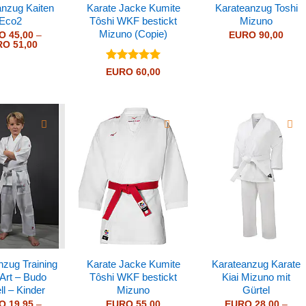
anzug Kaiten
Karate Jacke Kumite
Karateanzug Toshi
Eco2
Tôshi WKF bestickt
Mizuno
Mizuno (Copie)
O
45,00
–
EURO
90,00
Preisspanne:
RO
51,00
EURO 45,00
bis
Bewertet
EURO
60,00
EURO 51,00
mit
5
von
5
nzug Training
Karate Jacke Kumite
Karateanzug Karate
-Art – Budo
Tôshi WKF bestickt
Kiai Mizuno mit
l – Kinder
Mizuno
Gürtel
O
19,95
–
EURO
55,00
EURO
28,00
–