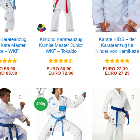
Karateanzug
Kimono Karateanzug
Karate KIDS – der
 Kata Master
Kumite Master Junior
Karateanzug für
ior – WKF
WKF – Tokaido
Kinder von Kamikaze
ertet
Bewertet
Bewertet
O
55,90
–
EURO
60,90
–
EURO
22,30
–
Preisspanne:
Preisspanne:
Prei
t
RO
4.71
85,90
mit
EURO
4.42
72,90
mit
EURO
5
von
27,25
EURO 55,90
EURO 60,90
EURO
 5
von 5
5
bis
bis
bis
EURO 85,90
EURO 72,90
EURO
400g