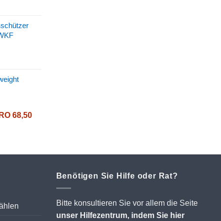
ßschützer
 WKF
weight
Preisspanne:
RO
68,50
EURO 40,90
bis
EURO 68,50
Benötigen Sie Hilfe oder Rat?
Bitte konsultieren Sie vor allem die Seite
wählen
unser Hilfezentrum, indem Sie hier