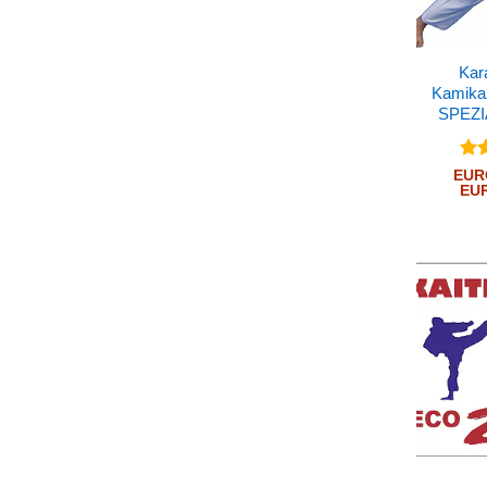
Kar
Kamika
SPEZI
Bew
EUR
mi
EU
5