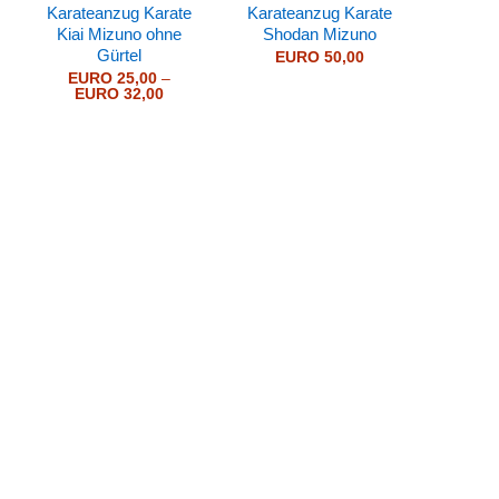
Karateanzug Karate
Karateanzug Karate
Kiai Mizuno ohne
Shodan Mizuno
Gürtel
EURO
50,00
EURO
25,00
–
Preisspanne:
EURO
32,00
EURO 25,00
bis
EURO 32,00