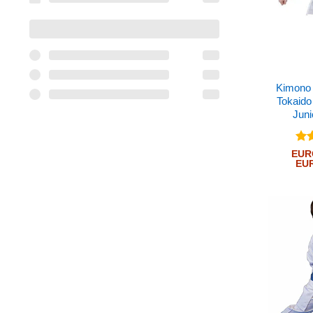
Kimono 
Tokaido
Jun
Bew
EUR
mi
EU
von