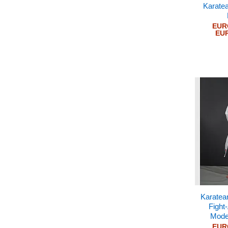
Karate
EUR
EU
Karatea
Fight
Model
EUR