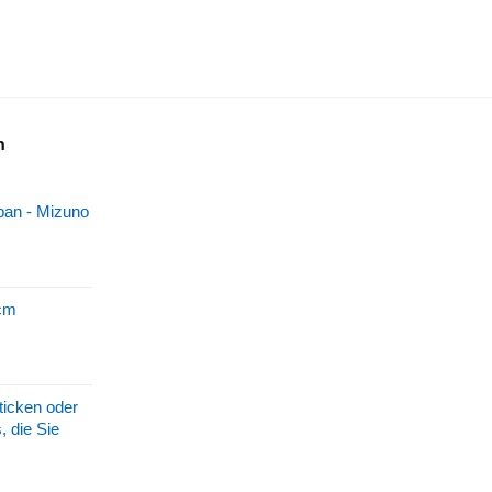
sspanne:
 28,00
 35,00
n
pan - Mizuno
cm
ticken oder
, die Sie