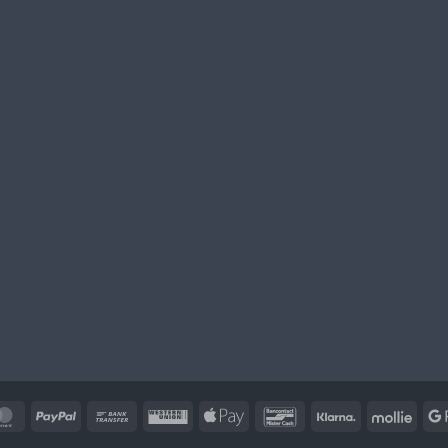
MasterCard
PayPal
Banküberweisung
Western
Apple
Bancontact
Klarna
Mollie
Union
Pay