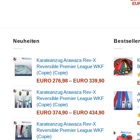
EU
Neuheiten
Bestselle
Karateanzug Arawaza Rev-X
K
Reversible Premier League WKF
B
(Copie) (Copie)
Preisspanne:
EURO
276,98
–
EURO
339,90
B
EURO 276,98
Karateanzug Arawaza Rev-X
v
bis
A
Reversible Premier League WKF
EURO 339,90
W
(Copie) (Copie)
-
Preisspanne:
EURO
374,90
–
EURO
434,90
EURO 374,90
B
Karateanzug Arawaza Rev-X
bis
Reversible Premier League WKF
EURO 434,90
v
K
(Copie)