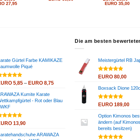
Preisspanne:
Prei
RO
27,95
EURO
35,00
EURO 19,95
EURO
bis
bis
EURO 27,95
EURO
r
Die am besten bewertete
arate Gürtel Farbe KAMIKAZE
Meistergürtel RB Ja
aumwolle Piqué
Bewertet
EURO
80,00
mit
5.00
ewertet
Preisspanne:
EURO
5,85
–
EURO
8,75
von 5
mit
4.80
Boxsack Dione 120
EURO 5,85
on 5
RAWAZA Kumite Karate
bis
ettkampfgürtel - Rot oder Blau
EURO 8,75
Bewertet
EURO
189,00
 WKF
mit
5.00
von 5
Option Kimonos bes
ändern (auf Kimonos
ewertet
EURO
13,90
mit
4.67
bereits besitzen)
on 5
aratehandschuhe ARAWAZA