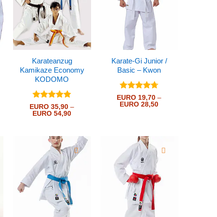
Karateanzug
Karate-Gi Junior /
Kamikaze Economy
Basic – Kwon
KODOMO
Bewertet
EURO
19,70
–
Preisspanne:
mit
EURO
4.73
28,50
Bewertet
EURO
35,90
–
EURO 19,70
von 5
sspanne:
Preisspanne:
mit
EURO
4.79
54,90
bis
 22,30
EURO 35,90
von 5
EURO 28,50
bis
 27,25
EURO 54,90