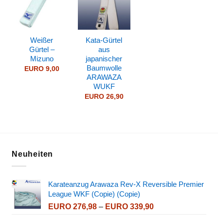
Weißer
Kata-Gürtel
Gürtel –
aus
Mizuno
japanischer
Baumwolle
EURO
9,00
ARAWAZA
WUKF
EURO
26,90
Neuheiten
Karateanzug Arawaza Rev-X Reversible Premier
League WKF (Copie) (Copie)
Preisspanne:
EURO
276,98
–
EURO
339,90
EURO 276,98