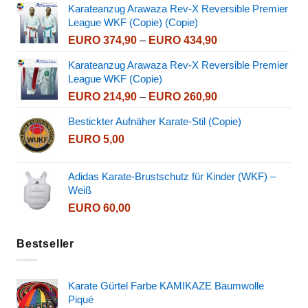
Karateanzug Arawaza Rev-X Reversible Premier
bis
League WKF (Copie) (Copie)
EURO 339,90
Preisspanne:
EURO
374,90
–
EURO
434,90
EURO 374,90
Karateanzug Arawaza Rev-X Reversible Premier
bis
League WKF (Copie)
EURO 434,90
Preisspanne:
EURO
214,90
–
EURO
260,90
EURO 214,90
Bestickter Aufnäher Karate-Stil (Copie)
bis
EURO
5,00
EURO 260,90
Adidas Karate-Brustschutz für Kinder (WKF) –
Weiß
EURO
60,00
Bestseller
Karate Gürtel Farbe KAMIKAZE Baumwolle
Piqué