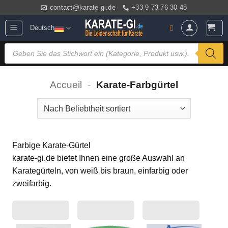
Zum
contact@karate-gi.de
+33 9 73 76 30 48
Inhalt
Deutsch
springen
Products
search
Accueil
-
Karate-Farbgürtel
Farbige Karate-Gürtel
karate-gi.de bietet Ihnen eine große Auswahl an
Karategürteln, von weiß bis braun, einfarbig oder
zweifarbig.