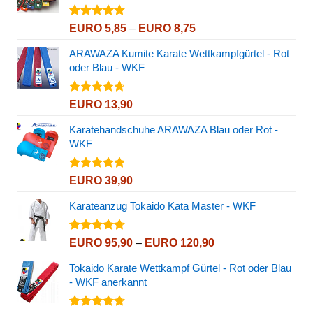
Bewertet
Preisspanne:
EURO
5,85
–
EURO
8,75
mit
4.80
EURO 5,85
von 5
ARAWAZA Kumite Karate Wettkampfgürtel - Rot
bis
oder Blau - WKF
EURO 8,75
Bewertet
EURO
13,90
mit
4.67
von 5
Karatehandschuhe ARAWAZA Blau oder Rot -
WKF
Bewertet
EURO
39,90
mit
4.82
von 5
Karateanzug Tokaido Kata Master - WKF
Bewertet
Preisspanne:
EURO
95,90
–
EURO
120,90
mit
4.72
EURO 95,90
von 5
Tokaido Karate Wettkampf Gürtel - Rot oder Blau
bis
- WKF anerkannt
EURO 120,90