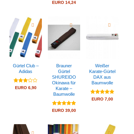
Preisspanne:
EURO
14,24
5
5
EURO 11,73
bis
EURO 14,24
Gürtel Club –
Brauner
Weißer
Adidas
Gürtel
Karate-Gürtel
SHUREIDO
DAX aus
Okinawa für
Baumwolle
Bewertet
EURO
6,90
Karate –
mit
3
Baumwolle
von 5
Bewertet
EURO
7,00
mit
5
von
5
Bewertet
EURO
39,00
mit
5
von
5