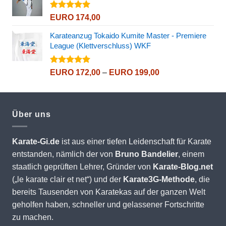
EURO 176,90
Bewertet
EURO
174,00
mit
5.00
von 5
Karateanzug Tokaido Kumite Master - Premiere
League (Klettverschluss) WKF
Bewertet
Preisspanne:
EURO
172,00
–
EURO
199,00
mit
5.00
EURO 172,00
von 5
bis
EURO 199,00
Über uns
Karate-Gi.de
ist aus einer tiefen Leidenschaft für Karate
entstanden, nämlich der von
Bruno Bandelier
, einem
staatlich geprüften Lehrer, Gründer von
Karate-Blog.net
(„le karate clair et net“) und der
Karate3G-Methode
, die
bereits Tausenden von Karatekas auf der ganzen Welt
geholfen haben, schneller und gelassener Fortschritte
zu machen.