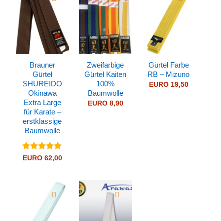
Brauner
Zweifarbige
Gürtel Farbe
Gürtel
Gürtel Kaiten
RB – Mizuno
SHUREIDO
100%
EURO
19,50
Okinawa
Baumwolle
Extra Large
EURO
8,90
für Karate –
erstklassige
Baumwolle
Bewertet
EURO
62,00
mit
5
von
5