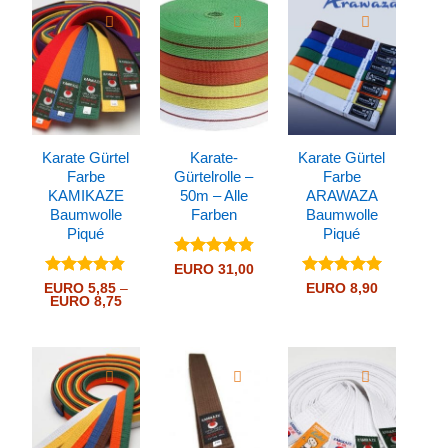
Karate Gürtel
Karate-
Karate Gürtel
Farbe
Gürtelrolle –
Farbe
KAMIKAZE
50m – Alle
ARAWAZA
Baumwolle
Farben
Baumwolle
Piqué
Piqué
Bewertet
EURO
31,00
mit
4.81
Bewertet
Bewertet
EURO
5,85
–
EURO
8,90
von 5
Preisspanne:
EURO
8,75
mit
4.8
mit
5
von
EURO 5,85
von 5
5
bis
EURO 8,75