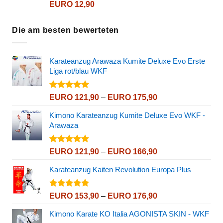
Bewertet
EURO
12,90
mit
4.72
von 5
Die am besten bewerteten
Karateanzug Arawaza Kumite Deluxe Evo Erste
Liga rot/blau WKF
Bewertet
Preisspanne:
EURO
121,90
–
EURO
175,90
mit
5.00
EURO 121,90
von 5
Kimono Karateanzug Kumite Deluxe Evo WKF -
bis
Arawaza
EURO 175,90
Bewertet
Preisspanne:
EURO
121,90
–
EURO
166,90
mit
5.00
EURO 121,90
von 5
Karateanzug Kaiten Revolution Europa Plus
bis
EURO 166,90
Bewertet
Preisspanne:
EURO
153,90
–
EURO
176,90
mit
5.00
EURO 153,90
von 5
Kimono Karate KO Italia AGONISTA SKIN - WKF
bis