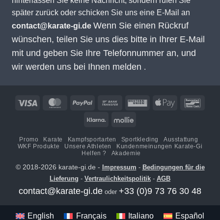
hinterlassen Sie keine Nachricht, sondern rufen Sie
später zurück oder schicken Sie uns eine E-Mail an
Wenn Sie einen Rückruf
contact@karate-gi.de
wünschen, teilen Sie uns dies bitte in Ihrer E-Mail
mit und geben Sie Ihre Telefonnummer an, und
wir werden uns bei Ihnen melden
.
Visa
MasterCard
PayPal
Banküberweisung
Western
Apple
Banco
Union
Pay
Klarna
Mollie
Promo
Karate
Kampfsportarten
Sportkleding
Ausstattung
WKF Produkte
Unsere Athleten
Kundenmeinungen Karate-Gi
Helfen ?
Akademie
© 2018-2026 karate-gi.de -
Impressum
-
Bedingungen für die
Lieferung
-
Vertraulichkeitspolitik
-
AGB
contact@karate-gi.de
+33 (0)9 73 76 30 48
oder
English
Français
Italiano
Español