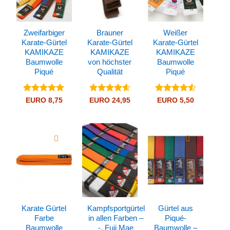
Zweifarbiger
Brauner
Weißer
Karate-Gürtel
Karate-Gürtel
Karate-Gürtel
KAMIKAZE
KAMIKAZE
KAMIKAZE
Baumwolle
von höchster
Baumwolle
Piqué
Qualität
Piqué
Bewertet
Bewertet
Bewertet
EURO
8,75
EURO
24,95
EURO
5,50
mit
4.88
mit
4.58
mit
4.53
von 5
von 5
von 5
Karate Gürtel
Kampfsportgürtel
Gürtel aus
Farbe
in allen Farben –
Piqué-
Baumwolle
-. Fuji Mae
Baumwolle –