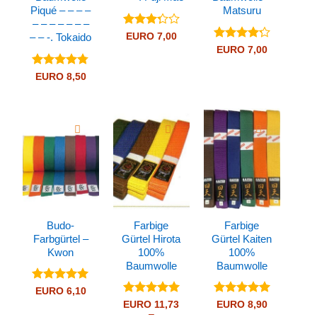
Piqué – – – –
Matsuru
– – – – – – –
Bewertet
EURO
7,00
– – -. Tokaido
mit
Bewertet
EURO
7,00
3.33
mit
4.25
von 5
von 5
Bewertet
EURO
8,50
mit
4.71
von 5
Budo-
Farbige
Farbige
Farbgürtel –
Gürtel Hirota
Gürtel Kaiten
Kwon
100%
100%
Baumwolle
Baumwolle
Bewertet
EURO
6,10
mit
5
von
Bewertet
Bewertet
EURO
11,73
EURO
8,90
5
–
mit
5
von
mit
5
von