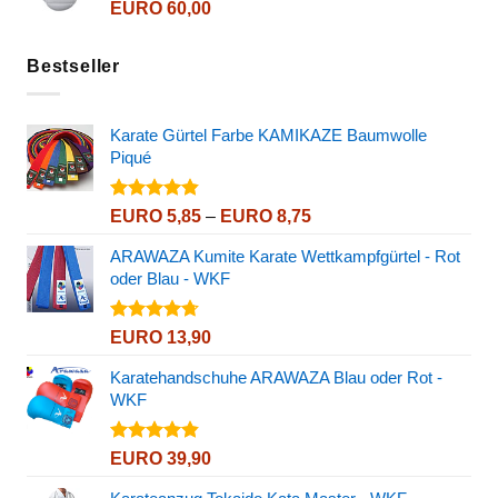
EURO
60,00
Bestseller
Karate Gürtel Farbe KAMIKAZE Baumwolle
Piqué
Bewertet
Preisspanne:
EURO
5,85
–
EURO
8,75
mit
4.80
EURO 5,85
von 5
ARAWAZA Kumite Karate Wettkampfgürtel - Rot
bis
oder Blau - WKF
EURO 8,75
Bewertet
EURO
13,90
mit
4.67
von 5
Karatehandschuhe ARAWAZA Blau oder Rot -
WKF
Bewertet
EURO
39,90
mit
4.82
von 5