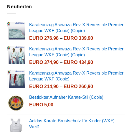
Neuheiten
Karateanzug Arawaza Rev-X Reversible Premier
League WKF (Copie) (Copie)
Preisspanne:
EURO
276,98
–
EURO
339,90
EURO 276,98
Karateanzug Arawaza Rev-X Reversible Premier
bis
League WKF (Copie) (Copie)
EURO 339,90
Preisspanne:
EURO
374,90
–
EURO
434,90
EURO 374,90
Karateanzug Arawaza Rev-X Reversible Premier
bis
League WKF (Copie)
EURO 434,90
Preisspanne:
EURO
214,90
–
EURO
260,90
EURO 214,90
Bestickter Aufnäher Karate-Stil (Copie)
bis
EURO
5,00
EURO 260,90
Adidas Karate-Brustschutz für Kinder (WKF) –
Weiß