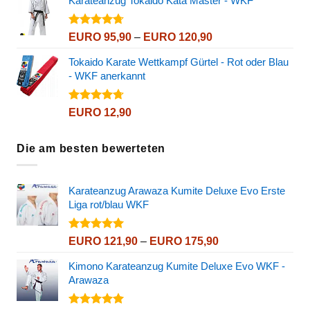
Karateanzug Tokaido Kata Master - WKF
Bewertet
Preisspanne:
EURO
95,90
–
EURO
120,90
mit
4.72
EURO 95,90
von 5
Tokaido Karate Wettkampf Gürtel - Rot oder Blau
bis
- WKF anerkannt
EURO 120,90
Bewertet
EURO
12,90
mit
4.72
von 5
Die am besten bewerteten
Karateanzug Arawaza Kumite Deluxe Evo Erste
Liga rot/blau WKF
Bewertet
Preisspanne:
EURO
121,90
–
EURO
175,90
mit
5.00
EURO 121,90
von 5
Kimono Karateanzug Kumite Deluxe Evo WKF -
bis
Arawaza
EURO 175,90