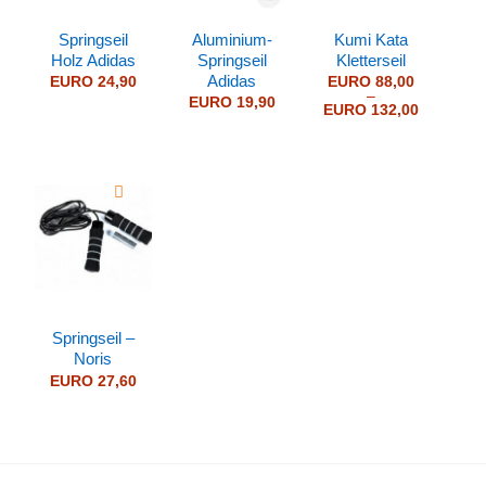
Springseil
Aluminium-
Kumi Kata
Holz Adidas
Springseil
Kletterseil
Adidas
EURO
24,90
EURO
88,00
–
EURO
19,90
Preisspan
EURO
132,00
EURO 88
bis
EURO 13
Springseil –
Noris
EURO
27,60