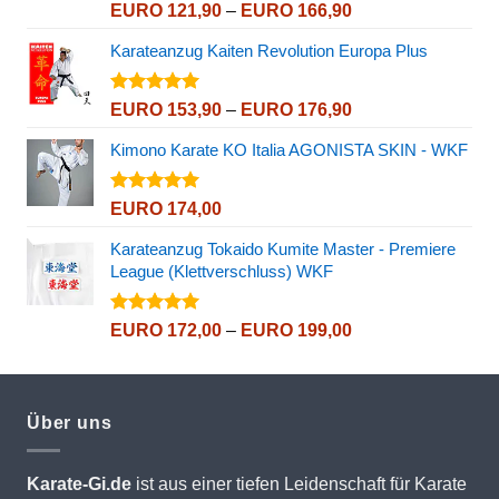
Bewertet
Preisspanne:
EURO
121,90
–
EURO
166,90
mit
5.00
EURO 121,90
von 5
Karateanzug Kaiten Revolution Europa Plus
bis
EURO 166,90
Bewertet
Preisspanne:
EURO
153,90
–
EURO
176,90
mit
5.00
EURO 153,90
von 5
Kimono Karate KO Italia AGONISTA SKIN - WKF
bis
EURO 176,90
Bewertet
EURO
174,00
mit
5.00
von 5
Karateanzug Tokaido Kumite Master - Premiere
League (Klettverschluss) WKF
Bewertet
Preisspanne:
EURO
172,00
–
EURO
199,00
mit
5.00
EURO 172,00
von 5
bis
EURO 199,00
Über uns
Karate-Gi.de
ist aus einer tiefen Leidenschaft für Karate