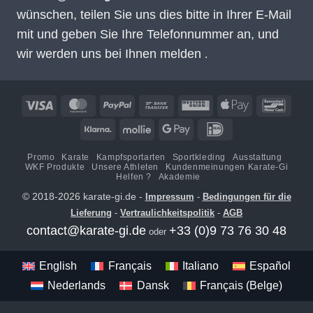
wünschen, teilen Sie uns dies bitte in Ihrer E-Mail
mit und geben Sie Ihre Telefonnummer an, und
wir werden uns bei Ihnen melden
.
Visa
MasterCard
PayPal
Banküberweisung
Western
Apple
Banco
Union
Pay
Klarna
Mollie
Google
IDeal
Pay
Promo
Karate
Kampfsportarten
Sportkleding
Ausstattung
WKF Produkte
Unsere Athleten
Kundenmeinungen Karate-Gi
Helfen ?
Akademie
© 2018-2026 karate-gi.de -
Impressum
-
Bedingungen für die
Lieferung
-
Vertraulichkeitspolitik
-
AGB
contact@karate-gi.de
+33 (0)9 73 76 30 48
oder
English
Français
Italiano
Español
Nederlands
Dansk
Français (Belge)