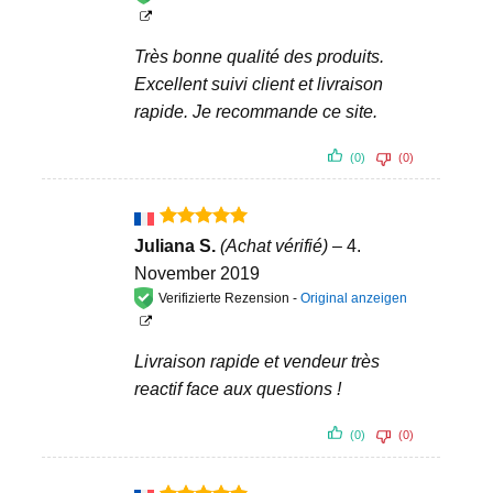
Très bonne qualité des produits.
Excellent suivi client et livraison
rapide. Je recommande ce site.
(0)
(0)
Bewertet
Juliana S.
(Achat vérifié)
–
4.
mit
5
von
November 2019
5
Verifizierte Rezension -
Original anzeigen
Livraison rapide et vendeur très
reactif face aux questions !
(0)
(0)