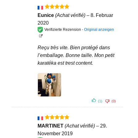
Bewertet
Eunice
(Achat vérifié)
–
8. Februar
mit
5
von
2020
5
Verifizierte Rezension -
Original anzeigen
Reçu très vite. Bien protégé dans
l’emballage. Bonne taille. Mon petit
karatéka est trest content.
(1)
(0)
Bewertet
MARTINET
(Achat vérifié)
–
29.
mit
5
von
November 2019
5