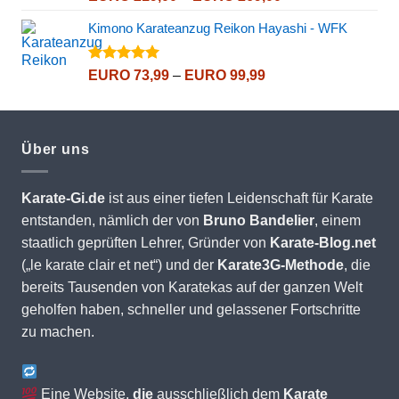
mit
5.00
EURO 219,00
von 5
Kimono Karateanzug Reikon Hayashi - WFK
bis
EURO 269,00
Bewertet
Preisspanne:
EURO
73,99
–
EURO
99,99
mit
5.00
EURO 73,99
von 5
bis
EURO 99,99
Über uns
Karate-Gi.de
ist aus einer tiefen Leidenschaft für Karate
entstanden, nämlich der von
Bruno Bandelier
, einem
staatlich geprüften Lehrer, Gründer von
Karate-Blog.net
(„le karate clair et net“) und der
Karate3G-Methode
, die
bereits Tausenden von Karatekas auf der ganzen Welt
geholfen haben, schneller und gelassener Fortschritte
zu machen.
Eine Website,
die
ausschließlich dem
Karate