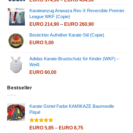
EURO 374,90
Karateanzug Arawaza Rev-X Reversible Premier
bis
League WKF (Copie)
EURO 434,90
Preisspanne:
EURO
214,90
–
EURO
260,90
EURO 214,90
Bestickter Aufnäher Karate-Stil (Copie)
bis
EURO
5,00
EURO 260,90
Adidas Karate-Brustschutz für Kinder (WKF) –
Weiß
EURO
60,00
Bestseller
Karate Gürtel Farbe KAMIKAZE Baumwolle
Piqué
Bewertet
Preisspanne:
EURO
5,85
–
EURO
8,75
mit
4.80