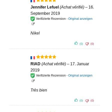
Bewertet
Jennifer Lefuel
(Achat vérifié)
–
16.
mit
5
von
September 2019
5
Verifizierte Rezension -
Original anzeigen
Nikel
(0)
(0)
Bewertet
RIAD
(Achat vérifié)
–
17. Januar
mit
5
von
2019
5
Verifizierte Rezension -
Original anzeigen
Très bien
(0)
(0)