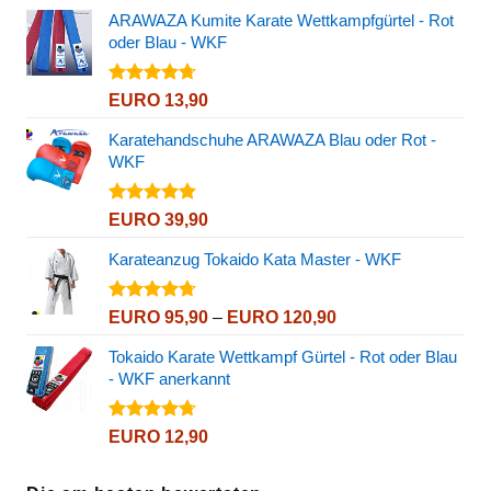
EURO 5,85
von 5
ARAWAZA Kumite Karate Wettkampfgürtel - Rot
bis
oder Blau - WKF
EURO 8,75
Bewertet
EURO
13,90
mit
4.67
von 5
Karatehandschuhe ARAWAZA Blau oder Rot -
WKF
Bewertet
EURO
39,90
mit
4.82
von 5
Karateanzug Tokaido Kata Master - WKF
Bewertet
Preisspanne:
EURO
95,90
–
EURO
120,90
mit
4.72
EURO 95,90
von 5
Tokaido Karate Wettkampf Gürtel - Rot oder Blau
bis
- WKF anerkannt
EURO 120,90
Bewertet
EURO
12,90
mit
4.72
von 5