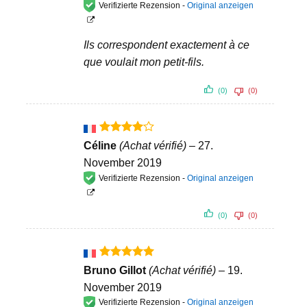
Verifizierte Rezension -
Original anzeigen
Ils correspondent exactement à ce
que voulait mon petit-fils.
(0)
(0)
Bewertet
Céline
(Achat vérifié)
–
27.
mit
4
November 2019
von 5
Verifizierte Rezension -
Original anzeigen
(0)
(0)
Bewertet
Bruno Gillot
(Achat vérifié)
–
19.
mit
5
von
November 2019
5
Verifizierte Rezension -
Original anzeigen