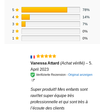
5
78%
4
14%
3
7%
2
0%
1
0%
Bewertet
Vanessa Attard
(Achat vérifié)
–
5.
mit
5
von
April 2023
5
Verifizierte Rezension -
Original anzeigen
Super produit!! Mes enfants sont
ravi!!et super équipe très
professionnelle et qui sont très à
l’écoute des clients