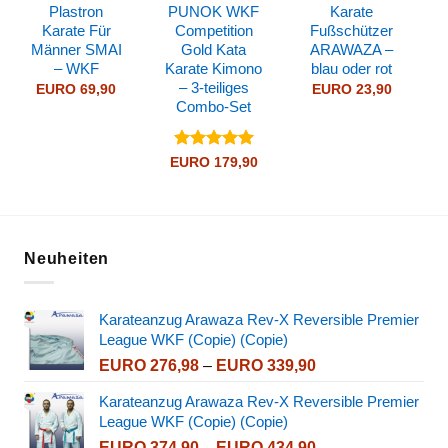
Plastron
PUNOK WKF
Karate
Karate Für
Competition
Fußschützer
Männer SMAI
Gold Kata
ARAWAZA –
– WKF
Karate Kimono
blau oder rot
– 3-teiliges
EURO
69,90
EURO
23,90
Combo-Set
Bewertet
EURO
179,90
mit
5
von
5
Neuheiten
Karateanzug Arawaza Rev-X Reversible Premier
League WKF (Copie) (Copie)
Preisspanne:
EURO
276,98
–
EURO
339,90
EURO 276,98
Karateanzug Arawaza Rev-X Reversible Premier
bis
League WKF (Copie) (Copie)
EURO 339,90
Preisspanne:
EURO
374,90
–
EURO
434,90