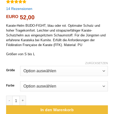
Bewertet
14
14
Rezensionen
mit
4.71
von 5,
EURO
52,00
basierend
auf
Karate-Helm BUDO-FIGHT, blau oder rot. Optimaler Schutz und
Kundenbewertungen
hoher Tragekomfort. Leichter und strapazierfähiger Karate-
Schutzhelm aus eingespritztem Schaumstoff. Für die Jüngsten und
erfahrene Karateka bei Kumite. Erfüllt die Anforderungen der
Fédération Française de Karate (FFK). Material: PU
Größen von S bis L
ZURÜCKSETZEN
Größe
Farbe
Karate-Helm BUDO-FIGHT - blau oder rot Menge
In den Warenkorb