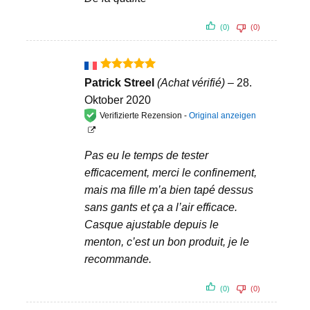
(0)
(0)
Bewertet
Patrick Streel
(Achat vérifié)
–
28.
mit
5
von
Oktober 2020
5
Verifizierte Rezension -
Original anzeigen
Pas eu le temps de tester
efficacement, merci le confinement,
mais ma fille m’a bien tapé dessus
sans gants et ça a l’air efficace.
Casque ajustable depuis le
menton, c’est un bon produit, je le
recommande.
(0)
(0)