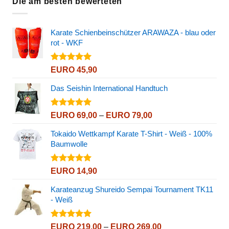
Die am besten bewerteten
Karate Schienbeinschützer ARAWAZA - blau oder
rot - WKF
Bewertet
EURO
45,90
mit
5.00
von 5
Das Seishin International Handtuch
Bewertet
Preisspanne:
EURO
69,00
–
EURO
79,00
mit
5.00
EURO 69,00
von 5
Tokaido Wettkampf Karate T-Shirt - Weiß - 100%
bis
Baumwolle
EURO 79,00
Bewertet
EURO
14,90
mit
5.00
von 5
Karateanzug Shureido Sempai Tournament TK11
- Weiß
Bewertet
Preisspanne:
EURO
219,00
–
EURO
269,00