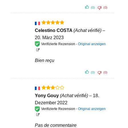
(0)
(0)
Bewertet
Celestino COSTA
(Achat vérifié)
–
mit
5
von
20. März 2023
5
Verifizierte Rezension -
Original anzeigen
Bien reçu
(0)
(0)
Bewertet
Yony Gouy
(Achat vérifié)
–
18.
mit
3
Dezember 2022
von 5
Verifizierte Rezension -
Original anzeigen
Pas de commentaire