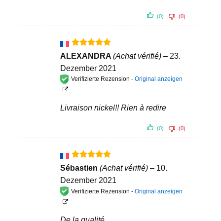
(0)
(0)
Bewertet
ALEXANDRA
(Achat vérifié)
–
23.
mit
5
von
Dezember 2021
5
Verifizierte Rezension -
Original anzeigen
Livraison nickel!! Rien à redire
(0)
(0)
Bewertet
Sébastien
(Achat vérifié)
–
10.
mit
5
von
Dezember 2021
5
Verifizierte Rezension -
Original anzeigen
De la qualité