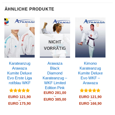
ÄHNLICHE PRODUKTE
NICHT
VORRÄTIG
Karateanzug
Arawaza
Kimono
Arawaza
Black
Karateanzug
Kumite Deluxe
Diamond
Kumite Deluxe
Evo Erste Liga
Karateanzug –
Evo WKF –
rot/blau WKF
WKF Limited
Arawaza
Edition Pink
EURO
281,00
–
Bewertet
Bewertet
EURO
121,90
EURO
121,90
Preisspanne:
EURO
385,00
–
–
mit
5
von
mit
5
von
EURO 281,00
Preisspanne:
Preissp
EURO
175,90
EURO
166,90
5
5
bis
EURO 121,90
EURO 1
EURO 385,00
bis
bis
EURO 175,90
EURO 1