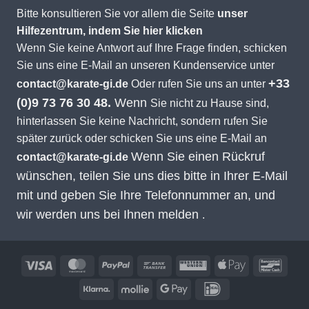
Bitte konsultieren Sie vor allem die Seite
unser
Hilfezentrum, indem Sie hier klicken
Wenn Sie keine Antwort auf Ihre Frage finden, schicken
Sie uns eine E-Mail an unseren Kundenservice unter
+33
contact@karate-gi.de
Oder rufen Sie uns an unter
(0)9 73 76 30 48.
Wenn
Sie nicht zu Hause sind,
hinterlassen Sie keine Nachricht, sondern rufen Sie
später zurück oder schicken Sie uns eine E-Mail an
Wenn Sie einen Rückruf
contact@karate-gi.de
wünschen, teilen Sie uns dies bitte in Ihrer E-Mail
mit und geben Sie Ihre Telefonnummer an, und
wir werden uns bei Ihnen melden
.
Visa
MasterCard
PayPal
Banküberweisung
Western
Apple
Banco
Union
Pay
Klarna
Mollie
Google
IDeal
Pay