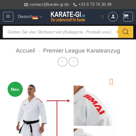
Zum
contact@karate-gi.de
+33 9 73 76 30 48
Inhalt
Deutsch
springen
Products
search
Accueil
-
Premier League Karateanzug
Neu