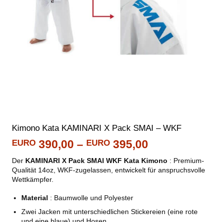
Kimono Kata KAMINARI X Pack SMAI – WKF
Preisspanne:
EURO
390,00
–
EURO
395,00
EURO 390,00
Der
KAMINARI X Pack SMAI WKF Kata Kimono
: Premium-
bis
Qualität 14oz, WKF-zugelassen, entwickelt für anspruchsvolle
EURO 395,00
Wettkämpfer.
Material
: Baumwolle und Polyester
Zwei Jacken mit unterschiedlichen Stickereien (eine rote
und eine blaue) und Hosen.