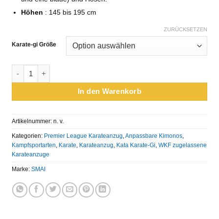
Höhen
: 145 bis 195 cm
ZURÜCKSETZEN
Karate-gi Größe
Kimono Kata KAMINARI X Pack SMAI - WKF Menge
In den Warenkorb
Artikelnummer:
n. v.
Kategorien:
Premier League Karateanzug
,
Anpassbare Kimonos
,
Kampfsportarten
,
Karate
,
Karateanzug
,
Kata Karate-Gi
,
WKF zugelassene
Karateanzuge
Marke:
SMAI