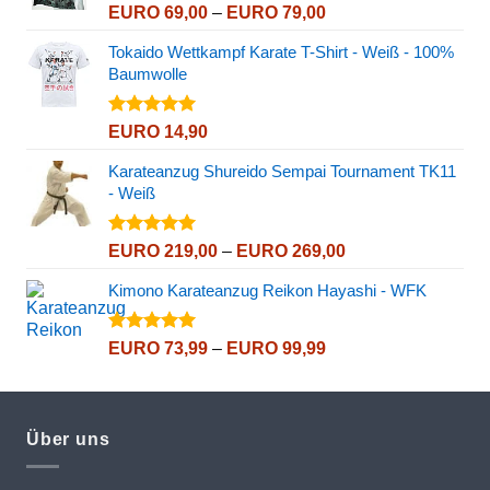
Bewertet
Preisspanne:
EURO
69,00
–
EURO
79,00
mit
5.00
EURO 69,00
von 5
Tokaido Wettkampf Karate T-Shirt - Weiß - 100%
bis
Baumwolle
EURO 79,00
Bewertet
EURO
14,90
mit
5.00
von 5
Karateanzug Shureido Sempai Tournament TK11
- Weiß
Bewertet
Preisspanne:
EURO
219,00
–
EURO
269,00
mit
5.00
EURO 219,00
von 5
Kimono Karateanzug Reikon Hayashi - WFK
bis
EURO 269,00
Bewertet
Preisspanne:
EURO
73,99
–
EURO
99,99
mit
5.00
EURO 73,99
von 5
bis
EURO 99,99
Über uns