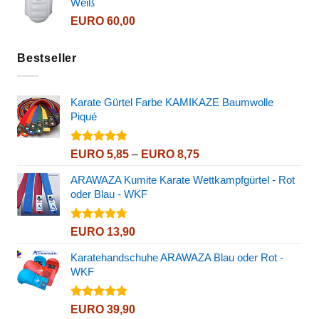
Weiß
EURO
60,00
Bestseller
Karate Gürtel Farbe KAMIKAZE Baumwolle
Piqué
Bewertet
Preisspanne:
EURO
5,85
–
EURO
8,75
mit
4.80
EURO 5,85
von 5
ARAWAZA Kumite Karate Wettkampfgürtel - Rot
bis
oder Blau - WKF
EURO 8,75
Bewertet
EURO
13,90
mit
4.67
von 5
Karatehandschuhe ARAWAZA Blau oder Rot -
WKF
Bewertet
EURO
39,90
mit
4.82