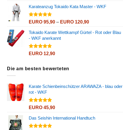
von 5
Karateanzug Tokaido Kata Master - WKF
Bewertet
Preisspanne:
EURO
95,90
–
EURO
120,90
mit
4.72
EURO 95,90
von 5
Tokaido Karate Wettkampf Gürtel - Rot oder Blau
bis
- WKF anerkannt
EURO 120,90
Bewertet
EURO
12,90
mit
4.72
von 5
Die am besten bewerteten
Karate Schienbeinschützer ARAWAZA - blau oder
rot - WKF
Bewertet
EURO
45,90
mit
5.00
von 5
Das Seishin International Handtuch