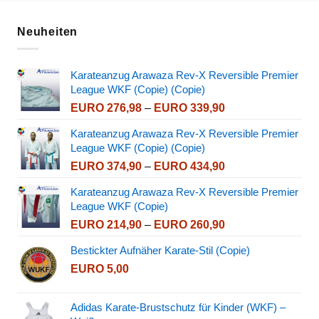
Neuheiten
Karateanzug Arawaza Rev-X Reversible Premier
League WKF (Copie) (Copie)
Preisspanne:
EURO
276,98
–
EURO
339,90
EURO 276,98
Karateanzug Arawaza Rev-X Reversible Premier
bis
League WKF (Copie) (Copie)
EURO 339,90
Preisspanne:
EURO
374,90
–
EURO
434,90
EURO 374,90
Karateanzug Arawaza Rev-X Reversible Premier
bis
League WKF (Copie)
EURO 434,90
Preisspanne:
EURO
214,90
–
EURO
260,90
EURO 214,90
Bestickter Aufnäher Karate-Stil (Copie)
bis
EURO
5,00
EURO 260,90
Adidas Karate-Brustschutz für Kinder (WKF) –