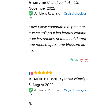
Bewertet
Anonyme
(Achat vérifié)
–
15.
mit
5
von
November 2022
5
Verifizierte Rezension -
Original anzeigen
Face Mask confortable et pratique
que ce soit pour les jeunes comme
pour les adultes notamment durant
une reprise après une blessure au
nez.
(0)
(0)
Bewertet
BENOIT BOUVIER
(Achat vérifié)
–
mit
5
von
5. August 2022
5
Verifizierte Rezension -
Original anzeigen
Ras