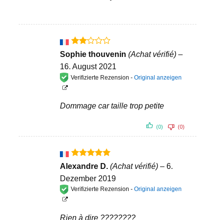
Bewertet
Sophie thouvenin
(Achat vérifié)
–
mit
16. August 2021
2
von
Verifizierte Rezension -
Original anzeigen
5
Dommage car taille trop petite
(0)
(0)
Bewertet
Alexandre D.
(Achat vérifié)
–
6.
mit
5
von
Dezember 2019
5
Verifizierte Rezension -
Original anzeigen
Rien à dire ????????