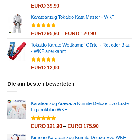
Bewertet
EURO
39,90
mit
4.82
von 5
Karateanzug Tokaido Kata Master - WKF
Bewertet
Preisspanne:
EURO
95,90
–
EURO
120,90
mit
4.72
EURO 95,90
von 5
Tokaido Karate Wettkampf Gürtel - Rot oder Blau
bis
- WKF anerkannt
EURO 120,90
Bewertet
EURO
12,90
mit
4.72
von 5
Die am besten bewerteten
Karateanzug Arawaza Kumite Deluxe Evo Erste
Liga rot/blau WKF
Bewertet
Preisspanne:
EURO
121,90
–
EURO
175,90
mit
5.00
EURO 121,90
von 5
Kimono Karateanzug Kumite Deluxe Evo WKF -
bis