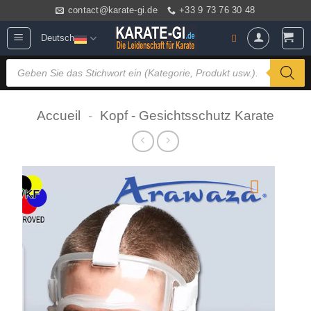
Zum
contact@karate-gi.de
+33 9 73 76 30 48
Inhalt
Deutsch
springen
Products
search
Accueil
-
Kopf - Gesichtsschutz Karate