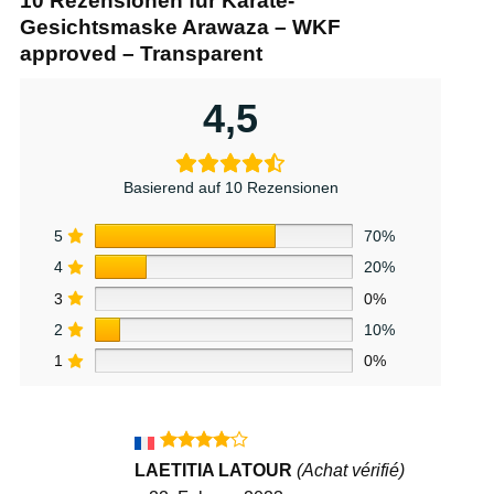
10 Rezensionen für
Karate-
Gesichtsmaske Arawaza – WKF
approved – Transparent
4,5
Basierend auf 10 Rezensionen
5
70%
4
20%
3
0%
2
10%
1
0%
Bewertet
LAETITIA LATOUR
(Achat vérifié)
mit
4