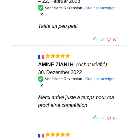
–
22. Februar 2023
von 5
Verifizierte Rezension -
Original anzeigen
Taille un peu petit
(0)
(0)
Bewertet
AMINE ZIANI H.
(Achat vérifié)
–
mit
5
von
30. Dezember 2022
5
Verifizierte Rezension -
Original anzeigen
Merci arrivé juste à temps pour ma
prochaine compétition
(0)
(0)