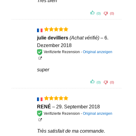
Très bien
(0)
(0)
Bewertet
julie devilliers
(Achat vérifié)
–
6.
mit
5
von
Dezember 2018
5
Verifizierte Rezension -
Original anzeigen
super
(0)
(0)
Bewertet
RENÉ
–
29. September 2018
mit
5
von
Verifizierte Rezension -
Original anzeigen
5
Très satisfait de ma commande.