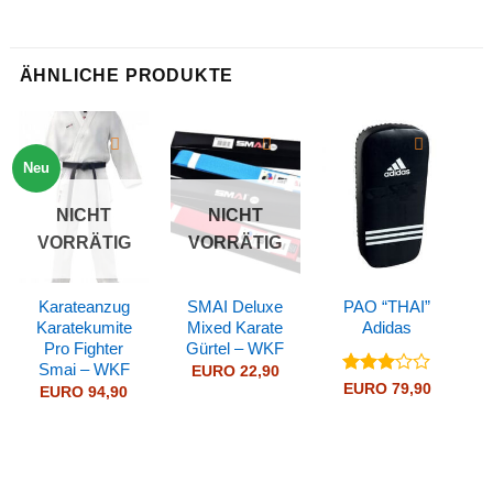
ÄHNLICHE PRODUKTE
Neu
NICHT
NICHT
VORRÄTIG
VORRÄTIG
Karateanzug
SMAI Deluxe
PAO “THAI”
Karatekumite
Mixed Karate
Adidas
Pro Fighter
Gürtel – WKF
Smai – WKF
EURO
22,90
Bewertet
EURO
79,90
EURO
94,90
mit
3
von 5