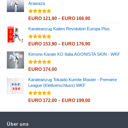
Arawaza
EURO 175,90
Bewertet
Preisspanne:
EURO
121,90
–
EURO
166,90
mit
5.00
EURO 121,90
von 5
Karateanzug Kaiten Revolution Europa Plus
bis
EURO 166,90
Bewertet
Preisspanne:
EURO
153,90
–
EURO
176,90
mit
5.00
EURO 153,90
von 5
Kimono Karate KO Italia AGONISTA SKIN - WKF
bis
EURO 176,90
Bewertet
EURO
174,00
mit
5.00
von 5
Karateanzug Tokaido Kumite Master - Premiere
League (Klettverschluss) WKF
Bewertet
Preisspanne:
EURO
172,00
–
EURO
199,00
mit
5.00
EURO 172,00
von 5
bis
EURO 199,00
Über uns