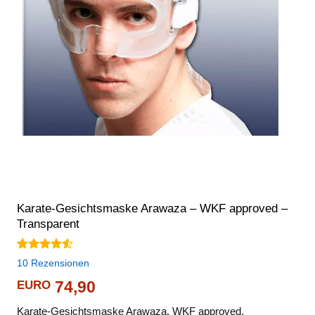
Karate-Gesichtsmaske Arawaza – WKF approved –
Transparent
Bewertet
10
10
Rezensionen
mit
4.50
von 5,
EURO
74,90
basierend
auf
Karate-Gesichtsmaske Arawaza, WKF approved,