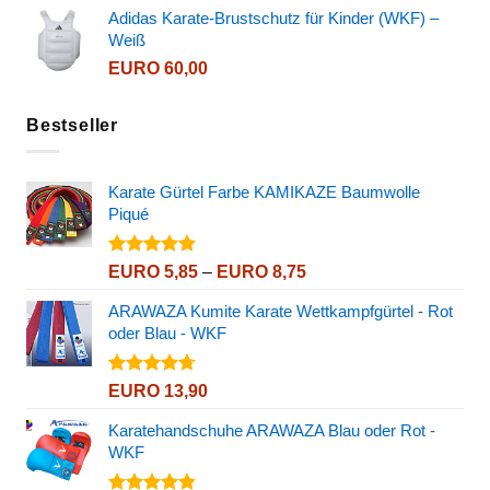
Adidas Karate-Brustschutz für Kinder (WKF) –
Weiß
EURO
60,00
Bestseller
Karate Gürtel Farbe KAMIKAZE Baumwolle
Piqué
Bewertet
Preisspanne:
EURO
5,85
–
EURO
8,75
mit
4.80
EURO 5,85
von 5
ARAWAZA Kumite Karate Wettkampfgürtel - Rot
bis
oder Blau - WKF
EURO 8,75
Bewertet
EURO
13,90
mit
4.67
von 5
Karatehandschuhe ARAWAZA Blau oder Rot -
WKF