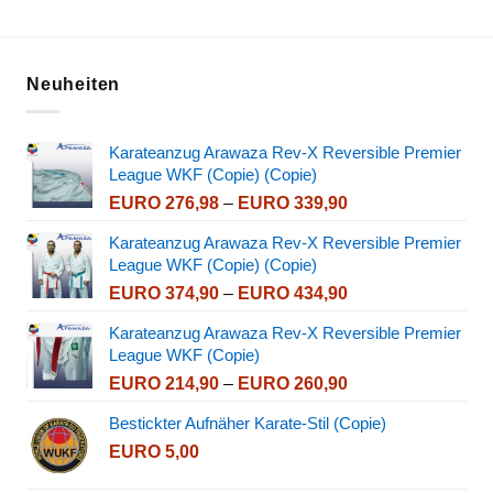
Neuheiten
Karateanzug Arawaza Rev-X Reversible Premier
League WKF (Copie) (Copie)
Preisspanne:
EURO
276,98
–
EURO
339,90
EURO 276,98
Karateanzug Arawaza Rev-X Reversible Premier
bis
League WKF (Copie) (Copie)
EURO 339,90
Preisspanne:
EURO
374,90
–
EURO
434,90
EURO 374,90
Karateanzug Arawaza Rev-X Reversible Premier
bis
League WKF (Copie)
EURO 434,90
Preisspanne:
EURO
214,90
–
EURO
260,90
EURO 214,90
Bestickter Aufnäher Karate-Stil (Copie)
bis
EURO
5,00
EURO 260,90